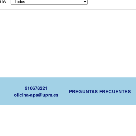
RIA
910678221
PREGUNTAS FRECUENTES
oficina-aps@upm.es